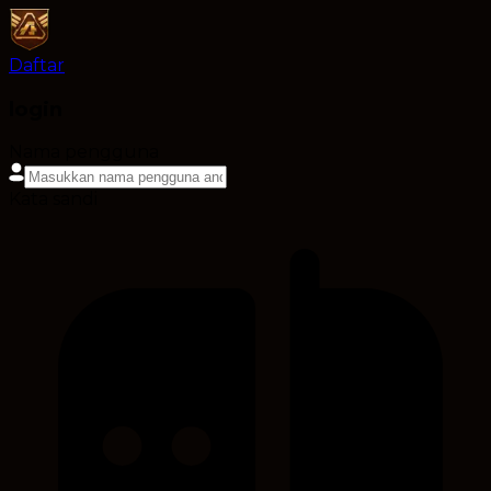
Daftar
login
Nama pengguna
Kata sandi