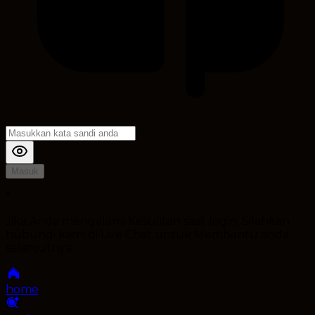
Masuk
*
Jika Anda mengalami Kesulitan saat login, Silahkan
hubungi kami di Live Chat untuk Membantu anda
selanjutnya
home