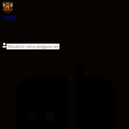
Daftar
login
Nama pengguna
Kata sandi