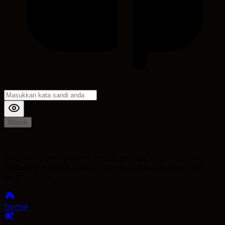
Masuk
*
Jika Anda mengalami Kesulitan saat login, Silahkan
hubungi kami di Live Chat untuk Membantu anda
selanjutnya
home