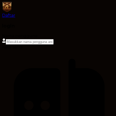
Daftar
login
Nama pengguna
Kata sandi