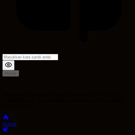
Masuk
*
Jika Anda mengalami Kesulitan saat login, Silahkan
hubungi kami di Live Chat untuk Membantu anda
selanjutnya
home