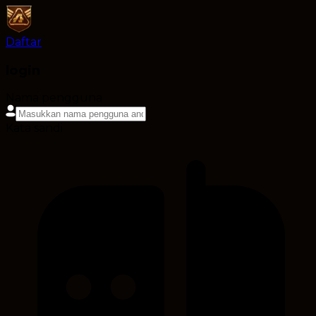
Daftar
login
Nama pengguna
Kata sandi