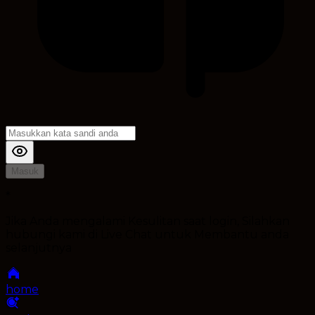
Masuk
*
Jika Anda mengalami Kesulitan saat login, Silahkan
hubungi kami di Live Chat untuk Membantu anda
selanjutnya
home