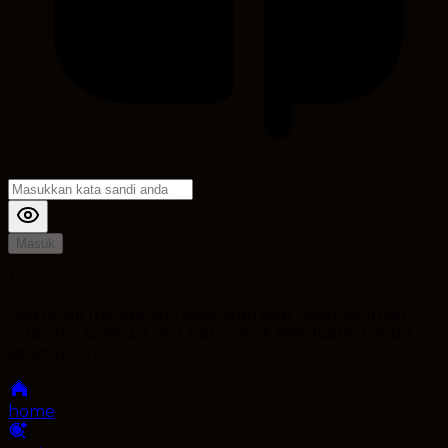
Masuk
*
Jika Anda mengalami Kesulitan saat login, Silahkan
hubungi kami di Live Chat untuk Membantu anda
selanjutnya
home