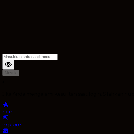
Masuk
*
Jika Anda mengalami Kesulitan saat login, Silahkan h
home
explore