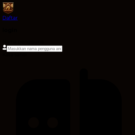
Daftar
login
Nama pengguna
Kata sandi