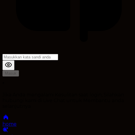
Masuk
*
Jika Anda mengalami Kesulitan saat login, Silahkan
hubungi kami di Live Chat untuk Membantu anda
selanjutnya
home