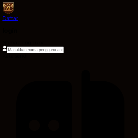
Daftar
login
Nama pengguna
Kata sandi