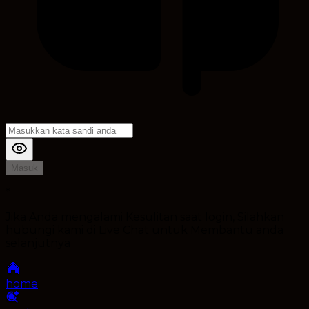
Masuk
*
Jika Anda mengalami Kesulitan saat login, Silahkan
hubungi kami di Live Chat untuk Membantu anda
selanjutnya
home