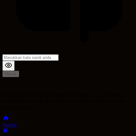
Masuk
*
Jika Anda mengalami Kesulitan saat login, Silahkan
hubungi kami di Live Chat untuk Membantu anda
selanjutnya
home