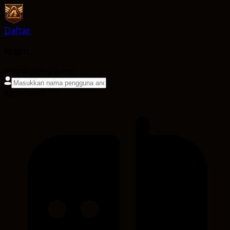
Daftar
login
Nama pengguna
Kata sandi