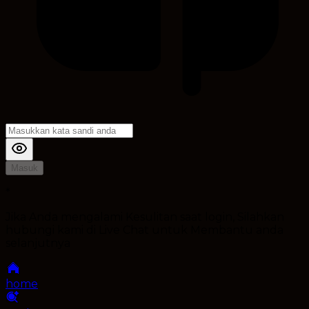
Masuk
*
Jika Anda mengalami Kesulitan saat login, Silahkan
hubungi kami di Live Chat untuk Membantu anda
selanjutnya
home