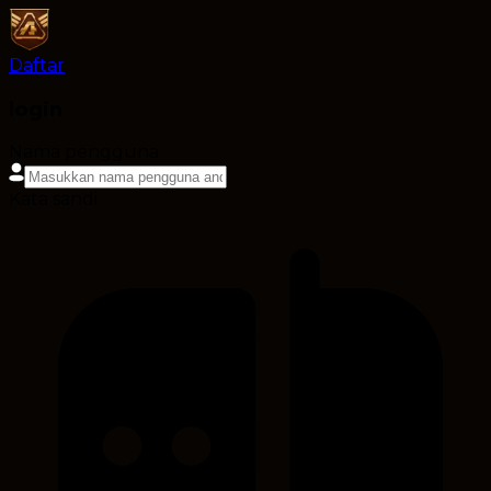
Daftar
login
Nama pengguna
Kata sandi