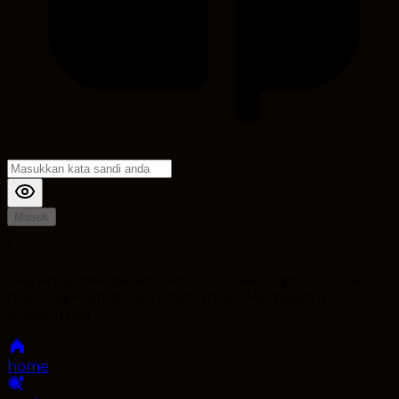
Masuk
*
Jika Anda mengalami Kesulitan saat login, Silahkan
hubungi kami di Live Chat untuk Membantu anda
selanjutnya
home