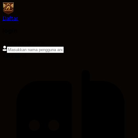
Daftar
login
Nama pengguna
Kata sandi