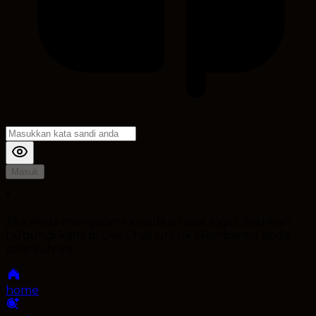
Masuk
*
Jika Anda mengalami Kesulitan saat login, Silahkan
hubungi kami di Live Chat untuk Membantu anda
selanjutnya
home