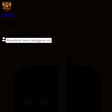
Daftar
login
Nama pengguna
Kata sandi