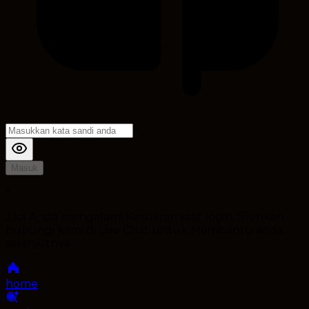
Masuk
*
Jika Anda mengalami Kesulitan saat login, Silahkan
hubungi kami di Live Chat untuk Membantu anda
selanjutnya
home