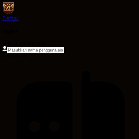
Daftar
login
Nama pengguna
Kata sandi