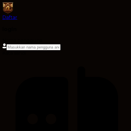
Daftar
login
Nama pengguna
Kata sandi