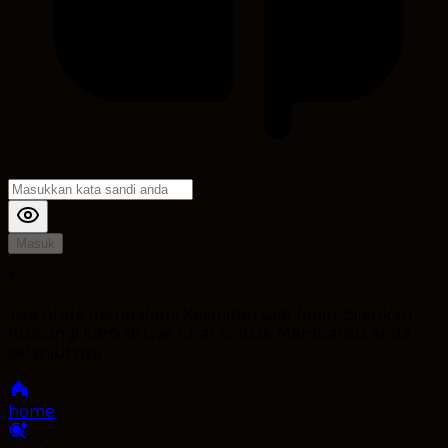
Masuk
*
Jika Anda mengalami Kesulitan saat login, Silahkan
hubungi kami di Live Chat untuk Membantu anda
selanjutnya
home