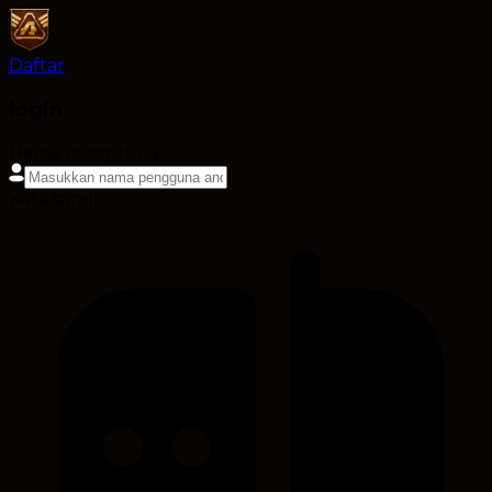
Daftar
login
Nama pengguna
Kata sandi