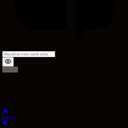
Masuk
*
Jika Anda mengalami Kesulitan saat login, Silahkan
hubungi kami di Live Chat untuk Membantu anda
selanjutnya
home