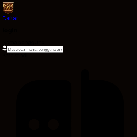
Daftar
login
Nama pengguna
Kata sandi