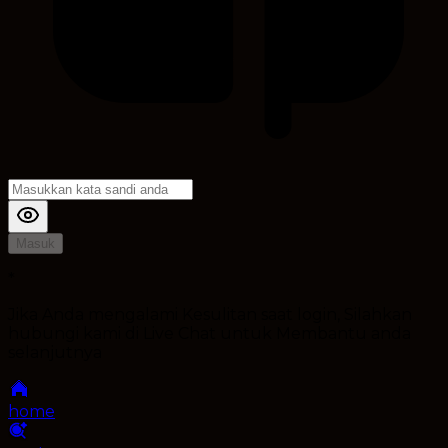
Masuk
*
Jika Anda mengalami Kesulitan saat login, Silahkan
hubungi kami di Live Chat untuk Membantu anda
selanjutnya
home