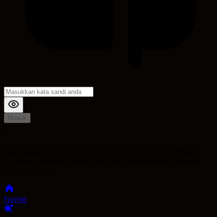
Masuk
*
Jika Anda mengalami Kesulitan saat login, Silahkan
hubungi kami di Live Chat untuk Membantu anda
selanjutnya
home