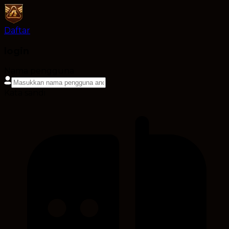
Daftar
login
Nama pengguna
Kata sandi