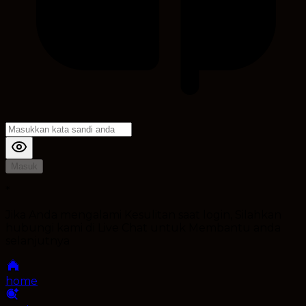
Masuk
*
Jika Anda mengalami Kesulitan saat login, Silahkan
hubungi kami di Live Chat untuk Membantu anda
selanjutnya
home