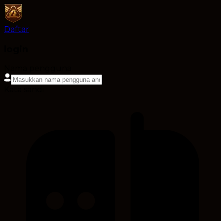
Daftar
login
Nama pengguna
Kata sandi