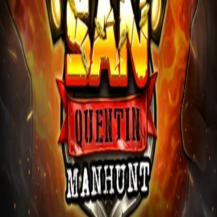
Keamanan juga menjadi prioritas utama dalam sistem
login ASUSTOTO. Setiap proses masuk dilengkapi
dengan perlindungan
data yang terenkripsi
untuk
menjaga informasi pengguna tetap aman. Dengan
kombinasi antara keamanan dan kecepatan,
pengguna dapat merasa lebih tenang saat
menggunakan platform tanpa khawatir adanya
gangguan teknis.
Dengan berbagai keunggulan tersebut, ASUSTOTO
menjadi salah satu platform yang mengutamakan
kenyamanan akses bagi penggunanya. Sistem login
tanpa hambatan dan
anti lemot
ini memberikan
pengalaman yang lebih optimal, stabil, dan efisien,
sehingga pengguna dapat fokus menikmati layanan
yang tersedia tanpa kendala teknis.
Lihat Semua
home