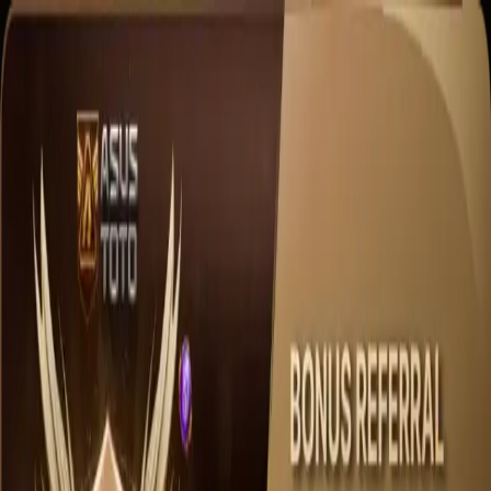
Daftar
Masuk
kembali
Detail Promosi
Hanya dengan membawa teman anda bermain di
ASUSTOTO dan daftar kan teman dengan link
REFFRAL anda jika teman anda kalah maka akan
mendapat kan komisi REFFRAL sebesar 1% yang
berlaku di permainan togel 2D,3D,4D.
ASUSTOTO Login Resmi
Tanpa Hambatan dengan
Sistem Anti Lemot