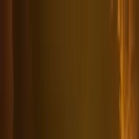
Daftar
Masuk
kembali
Detail Promosi
LOMBA HARIAN 3D-3LINE
🎉 INFO TERBARU LOMBA HARIAN LXGROUP 🎉
Mulai 01 Agustus 2026, lomba Harian 3D-3Line