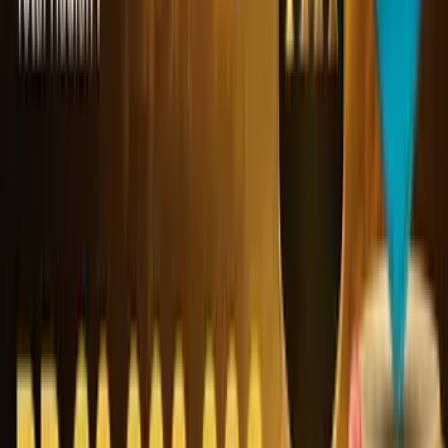
SYARAT & KETENTUAN LOMBA :
- Wajib memiliki User ID di BO ( CONTOH LXTOTO
)
- Minimal transaksi betting Rp10.000 Permainan
2D 3D 4D (setelah potong diskon) di pasaran
yang dilombakan.
- Wajib melakukan deposit dengan minimal
deposit Rp10.000 , Deposit harus dilakukan
sebelum lomba ditutup
- Peserta yang mengikuti Lomba Sydneypools
wajib melakukan 1 (satu) kali deposit sesuai