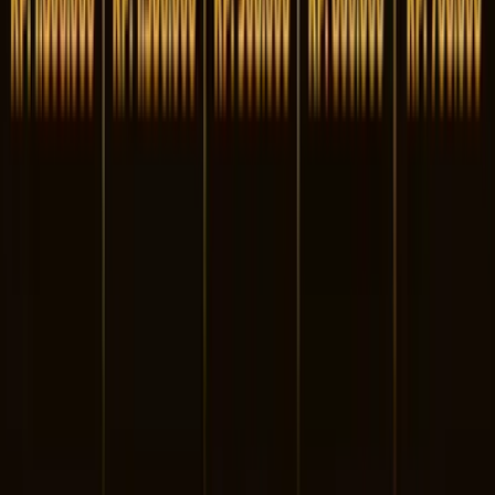
sederhana dan
user-friendly
sehingga mudah
dipahami oleh semua kalangan. Pengguna hanya
perlu memasukkan data akun dengan benar untuk
bisa langsung mengakses seluruh fitur yang tersedia.
Keamanan juga menjadi prioritas utama dalam sistem
login ASUSTOTO. Setiap proses masuk dilengkapi
dengan perlindungan
data yang terenkripsi
untuk
menjaga informasi pengguna tetap aman. Dengan
kombinasi antara keamanan dan kecepatan,
pengguna dapat merasa lebih tenang saat
menggunakan platform tanpa khawatir adanya
gangguan teknis.
Dengan berbagai keunggulan tersebut, ASUSTOTO
menjadi salah satu platform yang mengutamakan
kenyamanan akses bagi penggunanya. Sistem login
tanpa hambatan dan
anti lemot
ini memberikan
pengalaman yang lebih optimal, stabil, dan efisien,
sehingga pengguna dapat fokus menikmati layanan