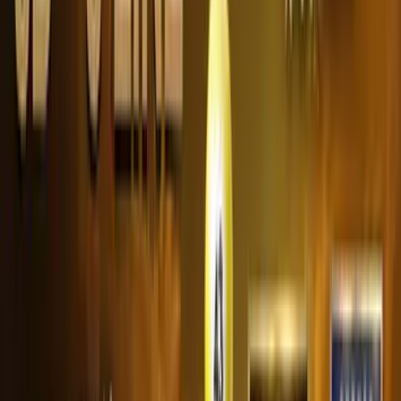
- HIBURAN - 250.000
- HIBURAN - 250.000
*- JUARA PRIZE 2: Rp1.300.000
- HIBURAN - 200.000
- HIBURAN - 200.000
- HIBURAN - 200.000