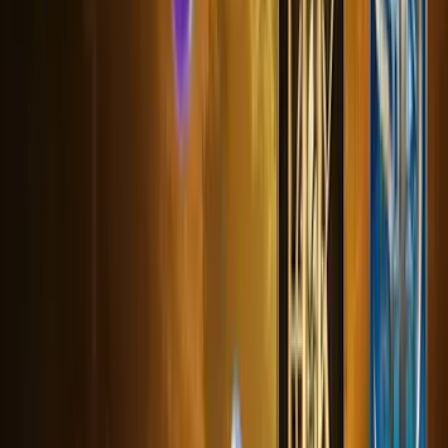
- HIBURAN - 100.000
- HIBURAN - 100.000
- HIBURAN - 100.000
- HIBURAN - 100.000
*- JUARA PRIZE 5: Rp700.000
- HIBURAN - 50.000