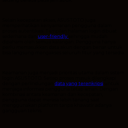
sedang berada pada jam sibuk.
Selain kecepatan akses, ASUSTOTO juga
memperhatikan kenyamanan pengguna dalam
proses autentikasi. Tampilan halaman login dibuat
sederhana dan
user-friendly
sehingga mudah
dipahami oleh semua kalangan. Pengguna hanya
perlu memasukkan data akun dengan benar untuk
bisa langsung mengakses seluruh fitur yang tersedia.
Keamanan juga menjadi prioritas utama dalam sistem
login ASUSTOTO. Setiap proses masuk dilengkapi
dengan perlindungan
data yang terenkripsi
untuk
menjaga informasi pengguna tetap aman. Dengan
kombinasi antara keamanan dan kecepatan,
pengguna dapat merasa lebih tenang saat
menggunakan platform tanpa khawatir adanya
gangguan teknis.