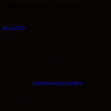
Sistem Anti Lemot
ASUSTOTO
menghadirkan pengalaman login yang
dirancang khusus untuk memberikan kemudahan
bagi setiap pengguna. Dengan sistem yang sudah
dioptimalkan, proses masuk ke akun dapat dilakukan
dengan cepat tanpa perlu menunggu lama. Hal ini
menjadi salah satu keunggulan utama karena
pengguna tidak akan terganggu oleh proses loading
yang lambat saat mengakses platform.
Sistem anti lemot yang diterapkan pada ASUSTOTO
menggunakan
teknologi server modern
yang
mampu menangani trafik tinggi secara stabil. Dengan
dukungan infrastruktur yang kuat, setiap
permintaan login diproses secara efisien sehingga
tidak terjadi penumpukan akses. Ini membuat
pengalaman pengguna tetap lancar meskipun