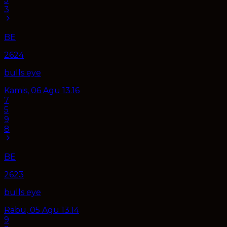
3
BE
2624
bulls eye
Kamis, 06 Agu
13.16
7
5
9
8
BE
2623
bulls eye
Rabu, 05 Agu
13.14
9