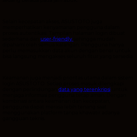
sedang berada pada jam sibuk.
Selain kecepatan akses, ASUSTOTO juga
memperhatikan kenyamanan pengguna dalam
proses autentikasi. Tampilan halaman login dibuat
sederhana dan
user-friendly
sehingga mudah
dipahami oleh semua kalangan. Pengguna hanya
perlu memasukkan data akun dengan benar untuk
bisa langsung mengakses seluruh fitur yang tersedia.
Keamanan juga menjadi prioritas utama dalam sistem
login ASUSTOTO. Setiap proses masuk dilengkapi
dengan perlindungan
data yang terenkripsi
untuk
menjaga informasi pengguna tetap aman. Dengan
kombinasi antara keamanan dan kecepatan,
pengguna dapat merasa lebih tenang saat
menggunakan platform tanpa khawatir adanya
gangguan teknis.