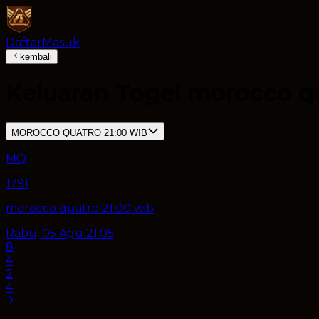
Daftar
Masuk
kembali
Keluaran Togel
morocco qu
MOROCCO QUATRO 21:00 WIB
MQ
1791
morocco quatro 21:00 wib
Rabu, 05 Agu
21.05
8
4
2
4