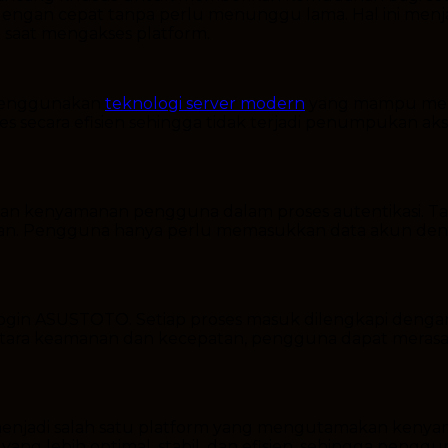
 dengan cepat tanpa perlu menunggu lama. Hal ini men
 saat mengakses platform.
 menggunakan
teknologi server modern
yang mampu menan
roses secara efisien sehingga tidak terjadi penumpukan
an kenyamanan pengguna dalam proses autentikasi. Ta
an. Pengguna hanya perlu memasukkan data akun den
 login ASUSTOTO. Setiap proses masuk dilengkapi deng
ntara keamanan dan kecepatan, pengguna dapat merasa
jadi salah satu platform yang mengutamakan kenyama
ng lebih optimal, stabil, dan efisien, sehingga pengg