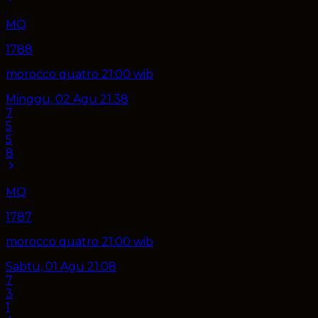
MQ
1788
morocco quatro 21:00 wib
Minggu, 02 Agu
21.38
7
5
5
8
MQ
1787
morocco quatro 21:00 wib
Sabtu, 01 Agu
21.08
7
3
1