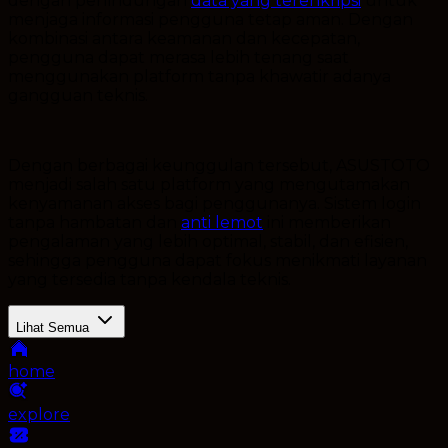
dengan perlindungan
data yang terenkripsi
untuk
menjaga informasi pengguna tetap aman. Dengan
kombinasi antara keamanan dan kecepatan,
pengguna dapat merasa lebih tenang saat
menggunakan platform tanpa khawatir adanya
gangguan teknis.
Dengan berbagai keunggulan tersebut, ASUSTOTO
menjadi salah satu platform yang mengutamakan
kenyamanan akses bagi penggunanya. Sistem login
tanpa hambatan dan
anti lemot
ini memberikan
pengalaman yang lebih optimal, stabil, dan efisien,
sehingga pengguna dapat fokus menikmati layanan
yang tersedia tanpa kendala teknis.
Lihat Semua
home
explore