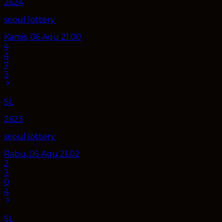
2624
seoul lottery
Kamis, 06 Agu
21.00
4
4
7
3
SL
2623
seoul lottery
Rabu, 05 Agu
21.02
2
3
0
4
SL