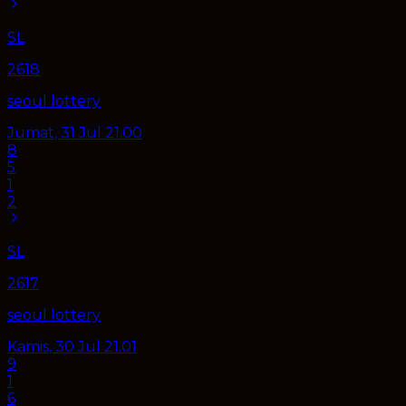
SL
2618
seoul lottery
Jumat, 31 Jul
21.00
8
5
1
2
SL
2617
seoul lottery
Kamis, 30 Jul
21.01
9
1
6