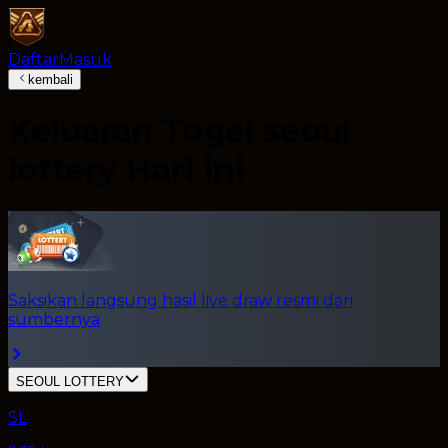
Daftar
Masuk
kembali
Keluaran Togel
seoul
lottery
Hari ini
Saksikan langsung hasil live draw resmi dari
sumbernya
SEOUL LOTTERY
SL