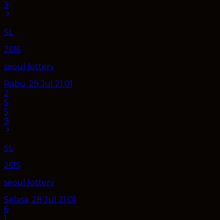
3
SL
2616
seoul lottery
Rabu, 29 Jul
21.01
2
5
5
9
SL
2615
seoul lottery
Selasa, 28 Jul
21.01
6
1