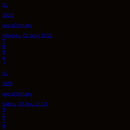
SL
2620
seoul lottery
Minggu, 02 Agu
21.02
7
8
9
4
SL
2619
seoul lottery
Sabtu, 01 Agu
21.03
9
2
7
9